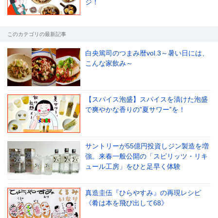
ジ！
このカテゴリの最新記事
白央篤司のつまみ暦vol.3～暑い日には、
こんな家飲み～
【スパイス泡盛】スパイスを漬けた泡盛
で爽やかな香りの‟夏サワー”を！
サントリーが55億円投資しジン製造を増
強。来春一般公開の「スピリッツ・リキ
ュール工房」をひと足早く体験
真造圭伍『ひらやすみ』の再現レシピ
《肴は本を飛び出して68》