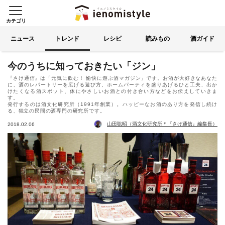
カテゴリ
イエノミスタイル 家飲みを楽
索する
ニュース
トレンド
レシピ
読みもの
酒ガイド
今のうちに知っておきたい「ジン」
『さけ通信』は「元気に飲む！ 愉快に遊ぶ酒マガジン」です。お酒が大好きなあなた
に、酒のレパートリーを広げる遊び方、ホームパーティを盛りあげるひと工夫、出か
けたくなる酒スポット、体にやさしいお酒との付き合い方などをお伝えしていきま
す。
発行するのは酒文化研究所（1991年創業）。ハッピーなお酒のあり方を発信し続け
る、独立の民間の酒専門の研究所です。
山田聡昭（酒文化研究所＊『さけ通信』編集長）
2018.02.06