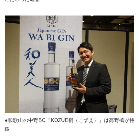
●和歌山の中野BC『KOZUE梢（こずえ）』は高野槙が特
徴