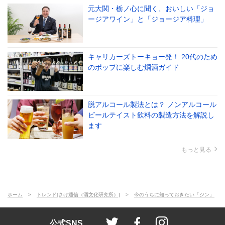
元大関・栃ノ心に聞く、おいしい「ジョ
ージアワイン」と「ジョージア料理」
キャリカーズトーキョー発！ 20代のため
のポップに楽しむ燗酒ガイド
脱アルコール製法とは？ ノンアルコール
ビールテイスト飲料の製造方法を解説し
ます
もっと見る
ホーム
トレンド[さけ通信（酒文化研究所）]
今のうちに知っておきたい「ジン」
ienomi style
ienomi
ienomi styl
公式SNS