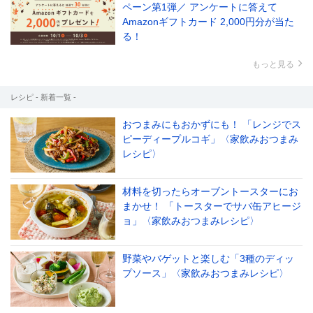
ペーン第1弾／ アンケートに答えて
Amazonギフトカード 2,000円分が当た
る！
もっと見る
レシピ - 新着一覧 -
おつまみにもおかずにも！ 「レンジでス
ピーディープルコギ」〈家飲みおつまみ
レシピ〉
材料を切ったらオーブントースターにお
まかせ！ 「トースターでサバ缶アヒージ
ョ」〈家飲みおつまみレシピ〉
野菜やバゲットと楽しむ「3種のディッ
プソース」〈家飲みおつまみレシピ〉