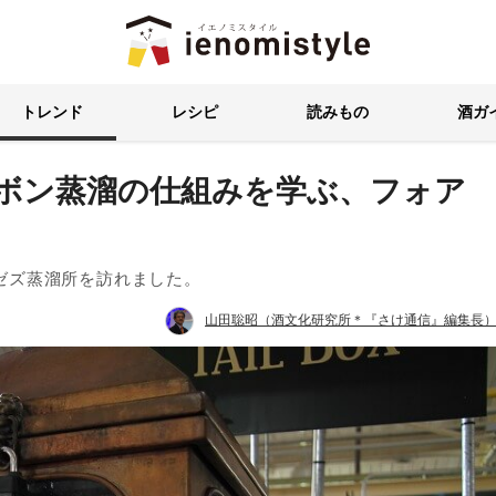
イエノミスタイル 家飲みを楽
トレンド
レシピ
読みもの
酒ガ
ーボン蒸溜の仕組みを学ぶ、フォア
ゼズ蒸溜所を訪れました。
山田聡昭（酒文化研究所＊『さけ通信』編集長