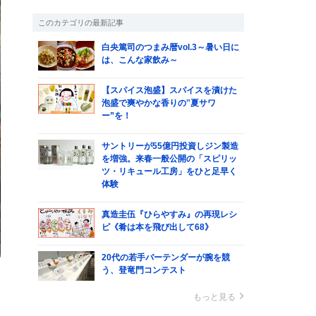
このカテゴリの最新記事
白央篤司のつまみ暦vol.3～暑い日に
は、こんな家飲み～
【スパイス泡盛】スパイスを漬けた
泡盛で爽やかな香りの‟夏サワ
ー”を！
サントリーが55億円投資しジン製造
を増強。来春一般公開の「スピリッ
ツ・リキュール工房」をひと足早く
体験
真造圭伍『ひらやすみ』の再現レシ
ピ《肴は本を飛び出して68》
20代の若手バーテンダーが腕を競
う、登竜門コンテスト
ほ
もっと見る
ッ