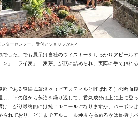
ビジターセンター。受付とショップがある
気でした。でも展示は自社のウイスキーをしっかりアピール
ーン」「ライ麦」「麦芽」が瓶に詰められ、実際に手で触れ
臓部である連続式蒸溜器（ビアスティルと呼ばれる）の断面
温し、下の段から蒸溜を繰り返して、香気成分は上に上に登
度は上がり最終的には純アルコールになりますが、バーボン
定められており、どこまでアルコール純度を高めるかは目指す