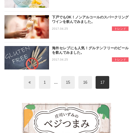
下戸でもOK！ノンアルコールのスパークリング
ワインを飲んでみました。
名古屋の酒問屋イズミックの青田がバ
2017.04.25
トレンド
海外セレブにも人気！グルテンフリーのビール
を飲んでみました。
名古屋の酒問屋イズミックの青田がバ
2017.04.25
トレンド
...
1
15
16
17