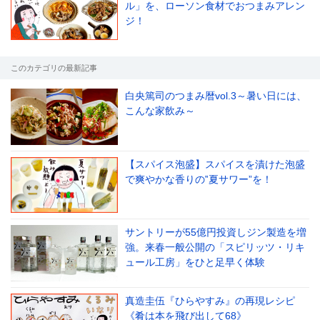
ル」を、ローソン食材でおつまみアレン
ジ！
このカテゴリの最新記事
白央篤司のつまみ暦vol.3～暑い日には、
こんな家飲み～
【スパイス泡盛】スパイスを漬けた泡盛
で爽やかな香りの‟夏サワー”を！
サントリーが55億円投資しジン製造を増
強。来春一般公開の「スピリッツ・リキ
ュール工房」をひと足早く体験
真造圭伍『ひらやすみ』の再現レシピ
《肴は本を飛び出して68》