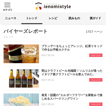
カテゴリ
イエノミスタイル 家飲みを楽
索する
ニュース
トレンド
レシピ
読みもの
酒ガイド
17ページ目
バイヤーズレポート
17/17 ページ
トレンド
ブランデーをちょっとアレンジ。紅茶リキッド
で作るお手軽カクテル
名古屋の酒問屋イズミックの青田がバ
2017.05.18
トレンド
実はクラフトビール先端国！ソムリエが造った
イタリア産クラフトビールを飲んでみた。
名古屋の酒問屋イズミックの青田がバ
2017.05.11
トレンド
発見！話題の”エルダーフラワー”を家飲みで楽
しめるスパークリングワイン
名古屋の酒問屋イズミックの青田がバ
2017.05.01
トレンド