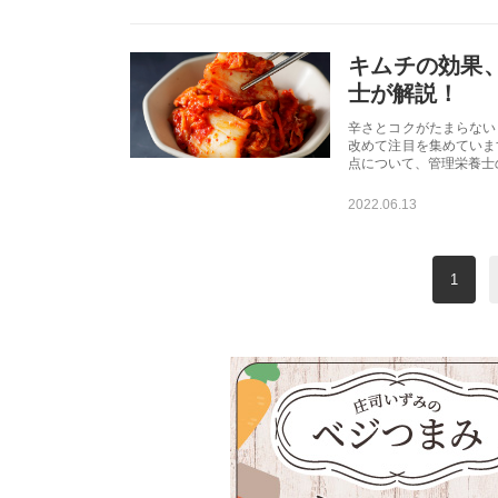
キムチの効果
士が解説！
辛さとコクがたまらない
改めて注目を集めていま
点について、管理栄養士
2022.06.13
1