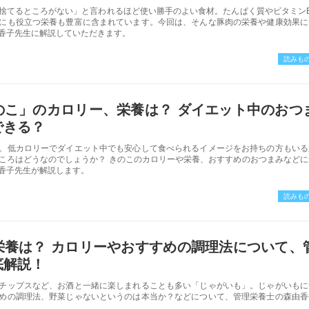
捨てるところがない」と言われるほど使い勝手のよい食材。たんぱく質やビタミンB
にも役立つ栄養も豊富に含まれています。今回は、そんな豚肉の栄養や健康効果に
香子先生に解説していただきます。
読みも
のこ」のカロリー、栄養は？ ダイエット中のおつ
できる？
。低カロリーでダイエット中でも安心して食べられるイメージをお持ちの方もいる
ころはどうなのでしょうか？ きのこのカロリーや栄養、おすすめのおつまみなどに
香子先生が解説します。
読みも
栄養は？ カロリーやおすすめの調理法について、
底解説！
チップスなど、お酒と一緒に楽しまれることも多い「じゃがいも」。じゃがいもに
めの調理法、野菜じゃないというのは本当か？などについて、管理栄養士の森由香