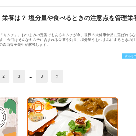
、栄養は？ 塩分量や食べるときの注意点を管理栄
「キムチ」。おつまみの定番でもあるキムチが今、世界５大健康食品に選ばれるな
す。今回はそんなキムチに含まれる栄養や効果、塩分量やおつまみにするときの注
の森由香子先生が解説します。
読みも
...
2
3
8