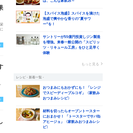
は、こんな家飲み～
果
【スパイス泡盛】スパイスを漬けた
泡盛で爽やかな香りの‟夏サワ
ー”を！
栄
に
サントリーが55億円投資しジン製造
を増強。来春一般公開の「スピリッ
の
ツ・リキュール工房」をひと足早く
体験
もっと見る
す
レシピ - 新着一覧 -
。
おつまみにもおかずにも！ 「レンジ
。
でスピーディープルコギ」〈家飲み
おつまみレシピ〉
の
材料を切ったらオーブントースター
におまかせ！ 「トースターでサバ缶
し
アヒージョ」〈家飲みおつまみレシ
ピ〉