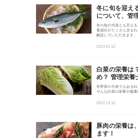
冬に旬を迎え
について、管
冬の魚の代表とも言える
養成分がたくさん含まれ
解説していただきます。
2023.01.12
白菜の栄養は
め？ 管理栄養
冬野菜の代表でもある白
そんな白菜の栄養や健康
2022.12.12
豚肉の栄養は
ます！