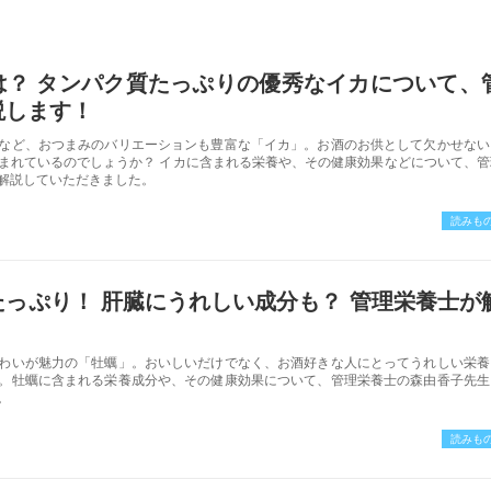
は？ タンパク質たっぷりの優秀なイカについて、
説します！
など、おつまみのバリエーションも豊富な「イカ」。お酒のお供として欠かせない
まれているのでしょうか？ イカに含まれる栄養や、その健康効果などについて、管
解説していただきました。
読みも
っぷり！ 肝臓にうれしい成分も？ 管理栄養士が
わいが魅力の「牡蠣」。おいしいだけでなく、お酒好きな人にとってうれしい栄養
。牡蠣に含まれる栄養成分や、その健康効果について、管理栄養士の森由香子先生
。
読みも