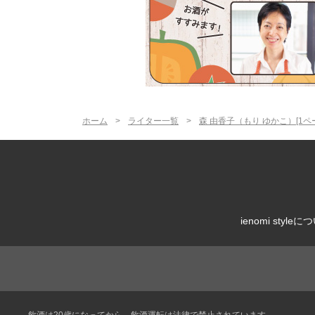
ホーム
ライター一覧
森 由香子（もり ゆかこ）[1ペ
ienomi styleに