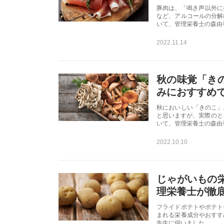
豚肉は、「鳴き声以外に
など、アルコールの分解
いて、管理栄養士の森由
2022.11.14
秋の味覚「き
みにおすすめ
秋においしい「きのこ」
と思いますが、実際のと
いて、管理栄養士の森由
2022.10.10
じゃがいもの
理栄養士が徹
フライドポテトやポテト
まれる栄養成分やおすす
先生に伺いました。