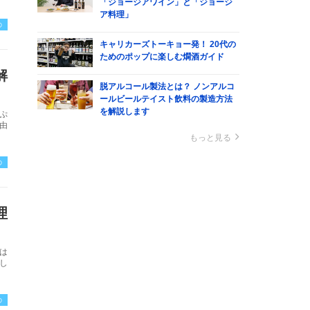
「ジョージアワイン」と「ジョージ
ア料理」
の
キャリカーズトーキョー発！ 20代の
ためのポップに楽しむ燗酒ガイド
解
脱アルコール製法とは？ ノンアルコ
ールビールテイスト飲料の製造方法
を解説します
ぷ
由
もっと見る
の
理
は
し
の