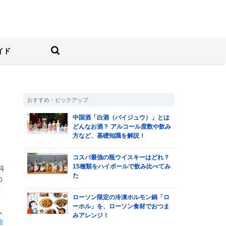
しむ人の情報サイト
検索する
イド
おすすめ・ピックアップ
中国酒「白酒（バイジュウ）」とは
どんなお酒？ アルコール度数や飲み
方など、基礎知識を解説！
コスパ最強の瓶ウイスキーはどれ？
15種類をハイボールで飲み比べてみ
科
た
の
録
ローソン限定の冷凍ホルモン鍋「ロ
。
ーホル」を、ローソン食材でおつま
人
みアレンジ！
会