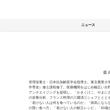
ニュース
森
管理栄養士・日本抗加齢医学会指導士。東京農業大
学専攻）修士課程修了。医療機関をはじめ幅広い分
アンチエイジングを提唱し、「かきくけこ、やまに
の栄養分析、フランス料理の三國清三シェフととと
「老けない人は何を食べているのか」「病気になら
の賢い食べ方」「老けない人の献立レシピ」「60歳