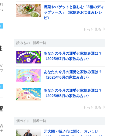
1
野菜やバゲットと楽しむ「3種のディ
つ
ップソース」〈家飲みおつまみレシ
ピ〉
の
もっと見る
読みもの - 新着一覧 -
ま
あなたの今月の運勢と家飲み運は？
〈2025年7月の家飲み占い〉
か
つ
あなたの今月の運勢と家飲み運は？
〈2025年6月の家飲み占い〉
の
あなたの今月の運勢と家飲み運は？
〈2025年5月の家飲み占い〉
管
もっと見る
酒ガイド - 新着一覧 -
含
子
元大関・栃ノ心に聞く、おいしい