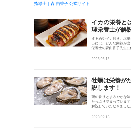
指導士｜森 由香子 公式サイト
イカの栄養と
理栄養士が解
するめやイカ焼き、塩辛
カには、どんな栄養が含
栄養士の森由香子先生に
2023.03.13
牡蠣は栄養がた
説します！
磯の香りとまろやかな味
たっぷり詰まっています
解説していただきました
2023.02.13