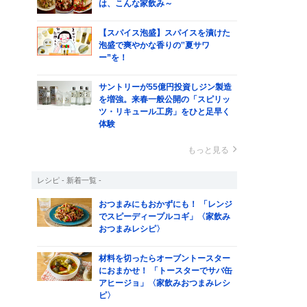
は、こんな家飲み～
【スパイス泡盛】スパイスを漬けた
泡盛で爽やかな香りの‟夏サワ
ー”を！
サントリーが55億円投資しジン製造
を増強。来春一般公開の「スピリッ
ツ・リキュール工房」をひと足早く
体験
もっと見る
レシピ - 新着一覧 -
おつまみにもおかずにも！ 「レンジ
でスピーディープルコギ」〈家飲み
おつまみレシピ〉
材料を切ったらオーブントースター
におまかせ！ 「トースターでサバ缶
アヒージョ」〈家飲みおつまみレシ
ピ〉