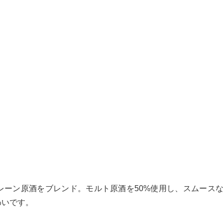
レーン原酒をブレンド。モルト原酒を50%使用し、スムース
わいです。