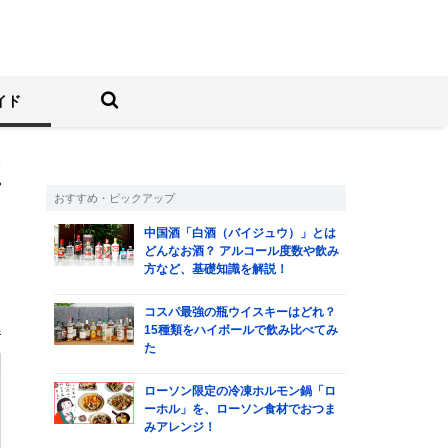
しむ人の情報サイト
検索する
イド
監
おすすめ・ピックアップ
中国酒「白酒（バイジュウ）」とは
必
どんなお酒？ アルコール度数や飲み
方など、基礎知識を解説！
と
コスパ最強の瓶ウイスキーはどれ？
部
15種類をハイボールで飲み比べてみ
た
ローソン限定の冷凍ホルモン鍋「ロ
ーホル」を、ローソン食材でおつま
みアレンジ！