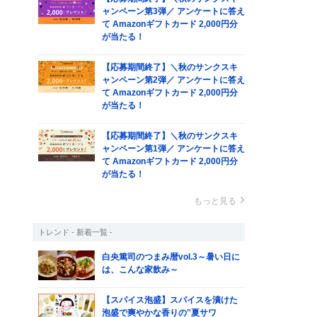
る
ャンペーン第3弾／ アンケートに答え
管
て Amazonギフトカード 2,000円分
が当たる！
摂
【応募期間終了】＼秋のサンクスキ
ャンペーン第2弾／ アンケートに答え
て Amazonギフトカード 2,000円分
が当たる！
【応募期間終了】＼秋のサンクスキ
ャンペーン第1弾／ アンケートに答え
て Amazonギフトカード 2,000円分
が当たる！
もっと見る
トレンド - 新着一覧 -
白央篤司のつまみ暦vol.3～暑い日に
は、こんな家飲み～
【スパイス泡盛】スパイスを漬けた
泡盛で爽やかな香りの‟夏サワ