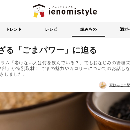
イエノミスタイル 家飲みを楽
トレンド
レシピ
読みもの
酒ガ
れざる「ごまパワー」に迫る
コラム「老けない人は何を飲んでいる？」でもおなじみの管理
ま部」が特別取材！ ごまの魅力やカロリーについてのお話し
きしました。
家飲みごま