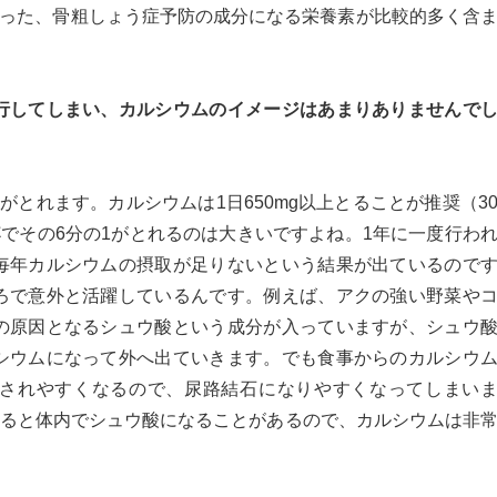
いった、骨粗しょう症予防の成分になる栄養素が比較的多く含
行してしまい、カルシウムのイメージはあまりありませんで
ムがとれます。カルシウムは1日650mg以上とることが推奨（3
杯でその6分の1がとれるのは大きいですよね。1年に一度行わ
毎年カルシウムの摂取が足りないという結果が出ているので
ろで意外と活躍しているんです。例えば、アクの強い野菜や
の原因となるシュウ酸という成分が入っていますが、シュウ
シウムになって外へ出ていきます。でも食事からのカルシウ
されやすくなるので、尿路結石になりやすくなってしまい
ぎると体内でシュウ酸になることがあるので、カルシウムは非