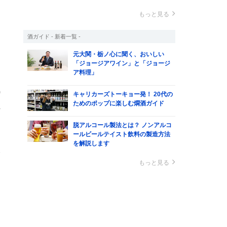
ま
もっと見る
酒ガイド - 新着一覧 -
し
元大関・栃ノ心に聞く、おいしい
「ジョージアワイン」と「ジョージ
ア料理」
0
キャリカーズトーキョー発！ 20代の
ためのポップに楽しむ燗酒ガイド
れ
す
脱アルコール製法とは？ ノンアルコ
コ
ールビールテイスト飲料の製造方法
を解説します
酸
ム
もっと見る
ま
常