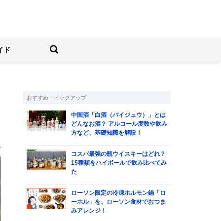
しむ人の情報サイト
検索する
イド
おすすめ・ピックアップ
栄
中国酒「白酒（バイジュウ）」とは
な
どんなお酒？ アルコール度数や飲み
方など、基礎知識を解説！
部
コスパ最強の瓶ウイスキーはどれ？
15種類をハイボールで飲み比べてみ
た
ローソン限定の冷凍ホルモン鍋「ロ
ーホル」を、ローソン食材でおつま
みアレンジ！