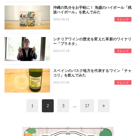
沖縄の気分をお手軽に！ 泡盛のハイボール「残
波ハイボール」を飲んでみた
沖縄を代表するお酒、泡盛。そんな泡
2022.08.01
トレンド
シチリアワインの歴史を変えた革新のワイナリ
ー「プラネタ」
地中海に浮かぶイタリアのシチリア島
2022.07.18
トレンド
スペインのバスク地方を代表するワイン「チャ
コリ」を飲んでみた
バスクチーズケーキの流行で日本でも
2022.07.04
トレンド
...
1
2
3
17