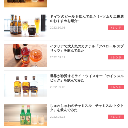
ドイツのビールを飲んでみた！~ソムリエ厳選
のおすすめを紹介~
世界のさまざまな国で飲まれているビ
2022.10.03
トレンド
イタリアで大人気のカクテル「アペロール スプ
リッツ」を飲んでみた
いま世界中で大人気のイタリア生まれ
2022.09.19
トレンド
世界が称賛するライ・ウイスキー「ホイッスル
ピッグ」を飲んでみた
日本ではまだまだ認知度の低いライ・
2022.09.05
トレンド
しゅわしゅわのチャミスル「チャミスル トクト
ク」を飲んでみた
留まることを知らない韓国ドラマブー
2022.08.15
トレンド