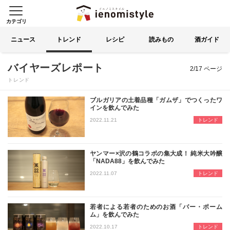
カテゴリ
イエノミスタイル 家飲みを楽
索する
ニュース
トレンド
レシピ
読みもの
酒ガイド
2ページ目
バイヤーズレポート
2/17 ページ
トレンド
ブルガリアの土着品種「ガムザ」でつくったワ
インを飲んでみた
歴史あるワイン産地ブルガリアで古く
2022.11.21
トレンド
ヤンマー×沢の鶴コラボの集大成！ 純米大吟醸
「NADA88」を飲んでみた
灘の老舗酒蔵「沢の鶴」と農機具大手
2022.11.07
トレンド
若者による若者のためのお酒「バー・ポーム
ム」を飲んでみた
サントリーからこの秋、若者向けにま
2022.10.17
トレンド