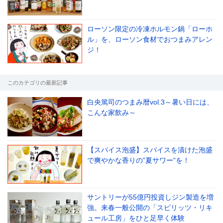
ローソン限定の冷凍ホルモン鍋「ローホ
ル」を、ローソン食材でおつまみアレン
le[イエノミスタイル] 公式twitterペ
mi style[イエノミスタイル] 公式in
yle[イエノミスタイル] 公式facebookペ
ジ！
このカテゴリの最新記事
白央篤司のつまみ暦vol.3～暑い日には、
こんな家飲み～
【スパイス泡盛】スパイスを漬けた泡盛
で爽やかな香りの‟夏サワー”を！
サントリーが55億円投資しジン製造を増
強。来春一般公開の「スピリッツ・リキ
ュール工房」をひと足早く体験