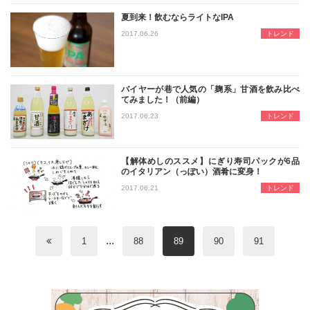
夏到来！飲むならライトなIPA
名古屋の酒問屋イズミックの青田が、
2017.06.26
トレンド
バイヤーが巷で人気の「麹系」甘酒を飲み比べ
てみました！（前編）
巷で話題になっている甘酒を飲んでみ
2017.06.23
トレンド
【解体めしのススメ】にぎり寿司パックが6品
のイタリアン（っぽい）酒肴に変身！
解体めし。それは、市販の弁当や惣菜
2017.06.21
トレンド
...
1
88
89
90
91