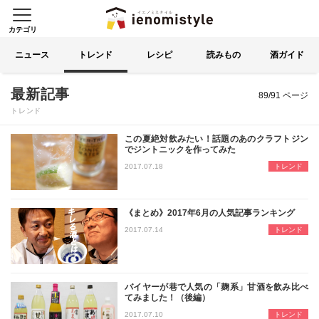
カテゴリ
イエノミスタイル 家飲みを楽
索する
ニュース
トレンド
レシピ
読みもの
酒ガイド
89ページ目
最新記事
89/91 ページ
トレンド
この夏絶対飲みたい！話題のあのクラフトジン
でジントニックを作ってみた
名古屋の酒問屋イズミックの青田が、
2017.07.18
トレンド
《まとめ》2017年6月の人気記事ランキング
6月に公開した記事からアクセス数の
2017.07.14
トレンド
バイヤーが巷で人気の「麹系」甘酒を飲み比べ
てみました！（後編）
巷で話題になっている甘酒を飲んでみ
2017.07.10
トレンド