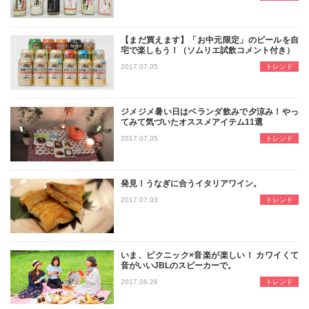
【まだ買えます】「お中元限定」のビールを自
宅で楽しもう！（ソムリエ試飲コメント付き）
巷は「お中元」シーズン真っ只中。ふ
2017.07.05
トレンド
ジメジメ暑い日はベランダ飲みで夕涼み！やっ
てみて気づいたオススメアイテム11選
梅雨から夏にかけてジメジメ暑い日が
2017.07.05
トレンド
発見！うなぎに合うイタリアワイン。
名古屋の酒問屋イズミックの青田が、
2017.07.03
トレンド
いま、ピクニック×音楽が楽しい！ カワイくて
音がいいJBLのスピーカーで。
家飲みよ、野外をめざせ。天気のいい日
2017.06.26
トレンド