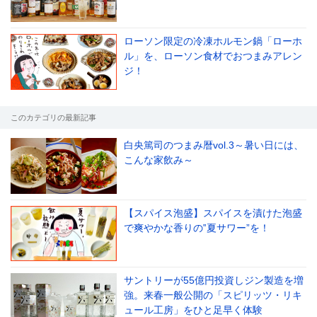
ローソン限定の冷凍ホルモン鍋「ローホ
ル」を、ローソン食材でおつまみアレン
le[イエノミスタイル] 公式twitterペ
mi style[イエノミスタイル] 公式in
yle[イエノミスタイル] 公式facebookペ
ジ！
このカテゴリの最新記事
白央篤司のつまみ暦vol.3～暑い日には、
こんな家飲み～
【スパイス泡盛】スパイスを漬けた泡盛
で爽やかな香りの‟夏サワー”を！
サントリーが55億円投資しジン製造を増
強。来春一般公開の「スピリッツ・リキ
ュール工房」をひと足早く体験