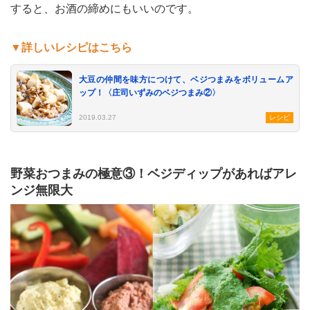
すると、お酒の締めにもいいのです。
▼詳しいレシピはこちら
大豆の仲間を味方につけて、ベジつまみをボリュームア
ップ！〈庄司いずみのベジつまみ②〉
2019.03.27
レシピ
野菜おつまみの極意③！ベジディップがあればアレ
ンジ無限大