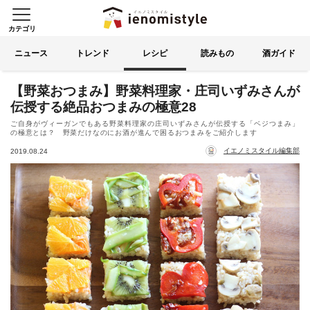
カテゴリ
イエノミスタイル 家飲みを楽
索する
ニュース
トレンド
レシピ
読みもの
酒ガイド
【野菜おつまみ】野菜料理家・庄司いずみさんが
伝授する絶品おつまみの極意28
ご自身がヴィーガンでもある野菜料理家の庄司いずみさんが伝授する「ベジつまみ」
の極意とは？ 野菜だけなのにお酒が進んで困るおつまみをご紹介します
イエノミスタイル編集部
2019.08.24