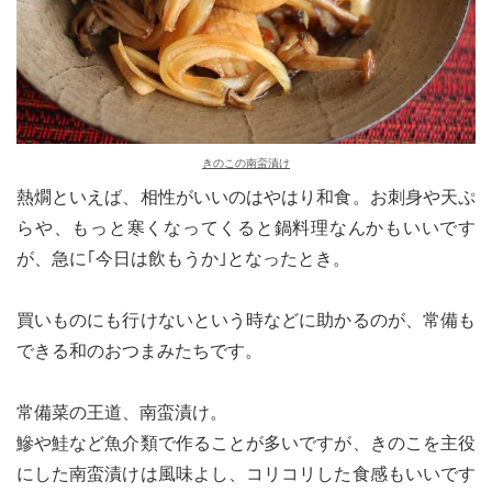
きのこの南蛮漬け
熱燗といえば、相性がいいのはやはり和食。お刺身や天ぷ
らや、もっと寒くなってくると鍋料理なんかもいいです
が、急に｢今日は飲もうか｣となったとき。
買いものにも行けないという時などに助かるのが、常備も
できる和のおつまみたちです。
常備菜の王道、南蛮漬け。
鰺や鮭など魚介類で作ることが多いですが、きのこを主役
にした南蛮漬けは風味よし、コリコリした食感もいいです