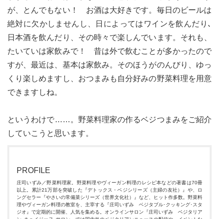
が、とんでもない！ お酒は大好きです。毎日のビールは
絶対に欠かしませんし、日によってはワインを飲んだり､
日本酒を飲んだり、その時々で楽しんでいます。それも、
たいていは家飲みで！ 昔は外で飲むことが多かったので
すが、最近は、基本は家飲み。そのほうがのんびり、ゆっ
くり楽しめますし、おつまみも自分好みの野菜料理を用意
できますしね。
というわけで……。野菜料理家の作るベジつまみをご紹介
していこうと思います。
PROFILE
庄司いずみ／野菜料理家。野菜料理やヴィーガン料理のレシピ本などの著書は70冊
以上。累計21万部を突破した『デトックス・ベジシリーズ（主婦の友社）』や、ロ
ングセラー『やさいの常備菜シリーズ（世界文化社）』など、ヒット作多数。野菜料
理やヴィーガン料理の教室を、主宰する『庄司いずみ ベジタブル･クッキング･スタ
ジオ』で定期的に開催、人気を集める。オンラインサロン『庄司いずみ ベジタリア