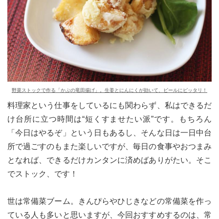
le[イエノミスタイル] 公式twitterペ
mi style[イエノミスタイル] 公式in
yle[イエノミスタイル] 公式facebookペ
野菜ストックで作る「かぶの竜田揚げ」。生姜とにんにくが効いて、ビールにピッタリ！
料理家という仕事をしているにも関わらず、私はできるだ
け台所に立つ時間は“短くすませたい派”です。もちろん
「今日はやるぞ」という日もあるし、そんな日は一日中台
所で過ごすのもまた楽しいですが、毎日の食事やおつまみ
となれば、できるだけカンタンに済めばありがたい。そこ
でストック、です！
世は常備菜ブーム。きんぴらやひじきなどの常備菜を作っ
ている人も多いと思いますが、今回おすすめするのは、常