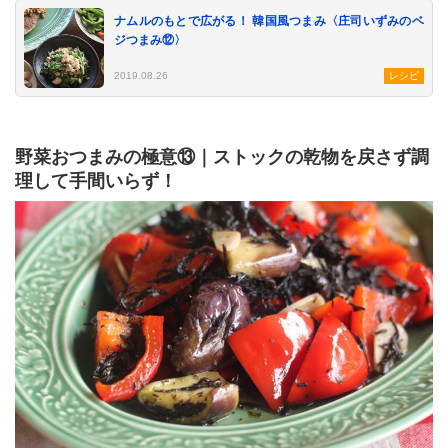
ナムルのもとで広がる！ 韓国風つまみ〈庄司いずみのベ
ジつまみ⑫〉
2019.08.26
レシピ
野菜おつまみの極意⑬｜ストックの乾物を戻さず調
理して手間いらず！