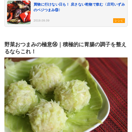
買物に行けない日も！ 戻さない乾物で飲む〈庄司いずみ
のベジつまみ⑬〉
2019.09.09
レシピ
野菜おつまみの極意⑭｜積極的に胃腸の調子を整え
るならこれ！