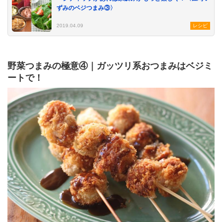
ずみのベジつまみ③〉
2019.04.09
レシピ
野菜つまみの極意④｜ガッツリ系おつまみはベジミ
ートで！